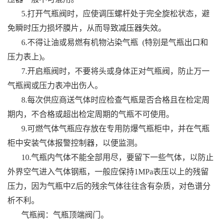
5.打开气瓶阀时，应使调压螺杆处于完全旋松状态，避
免瞬时压力损坏膜片，从而导致减压器失效。
6.不得让油或易燃有机物沾染气瓶 (特别是气瓶出口和
压力表上)。
7.开启瓶阀时，不要将头或身体正对气瓶阀，防止万一
气瓶阀或压力表冲出伤人。
8.每次供应商送气体时应检查气瓶是否合格且在检定周
期内，不合格或超出检定周期的气瓶不可使用。
9.可燃气体气瓶应存放在专用防爆气瓶柜中，并在气瓶
柜中安装气体报警控制器，以便监测。
10.气瓶内气体不能全部用尽，要留下一些气体，以防止
外界空气进入气体钢瓶，一般应保持1MPa表压以上的残留
压力，因为气瓶中Z后的残余气体往往含有杂质，对色谱分
析不利。
气瓶阀：气瓶顶端阀门。