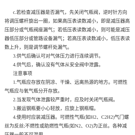
c.若检查减压器是否漏气，先关闭气瓶阀，逆时针方向
将调压螺杆旋出一圈，如果高压表读数减小，即是减压器高
压部分或气瓶阀座漏气；若低压表读数减小，则可能是减压
器低压部分或管路设备漏气；若高压表读数减小，低压表读
数上升，则是调节螺杆处漏气。
3.供气后确认可对气体压力进行连续调节。
4.供气后，确认没有气体从安全阀中泄露。
注意事项
1.气瓶应存放在阴凉、干燥、远离热源的地方。可燃性
气瓶应与氧气瓶分开存放。
2.当发现气体泄露较严重时，应及时关闭气瓶阀。
3.搬运钢瓶要小心轻放，应旋上钢瓶帽。
4.使用时应装减压器。可燃性气瓶(如H2、C2H2)气门螺
丝为反丝;不燃性或助燃性气瓶(如N2、O2)为正丝。各种减
压器一般不可混用。