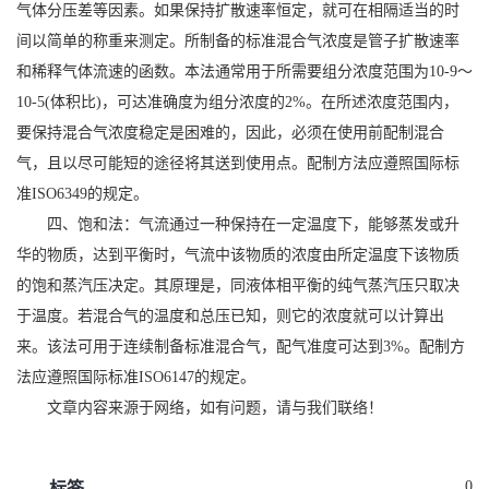
气体分压差等因素。如果保持扩散速率恒定，就可在相隔适当的时
间以简单的称重来测定。所制备的标准混合气浓度是管子扩散速率
和稀释气体流速的函数。本法通常用于所需要组分浓度范围为10-9～
10-5(体积比)，可达准确度为组分浓度的2%。在所述浓度范围内，
要保持混合气浓度稳定是困难的，因此，必须在使用前配制混合
气，且以尽可能短的途径将其送到使用点。配制方法应遵照国际标
准ISO6349的规定。
四、饱和法：气流通过一种保持在一定温度下，能够蒸发或升
华的物质，达到平衡时，气流中该物质的浓度由所定温度下该物质
的饱和蒸汽压决定。其原理是，同液体相平衡的纯气蒸汽压只取决
于温度。若混合气的温度和总压已知，则它的浓度就可以计算出
来。该法可用于连续制备标准混合气，配气准度可达到3%。配制方
法应遵照国际标准ISO6147的规定。
文章内容来源于网络，如有问题，请与我们联络！
0
标签