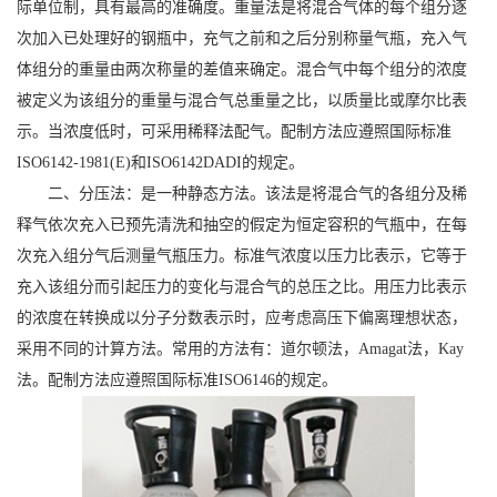
际单位制，具有最高的准确度。重量法是将混合气体的每个组分逐
次加入已处理好的钢瓶中，充气之前和之后分别称量气瓶，充入气
体组分的重量由两次称量的差值来确定。混合气中每个组分的浓度
被定义为该组分的重量与混合气总重量之比，以质量比或摩尔比表
示。当浓度低时，可采用稀释法配气。配制方法应遵照国际标准
ISO6142-1981(E)和ISO6142DADI的规定。
二、分压法：是一种静态方法。该法是将混合气的各组分及稀
释气依次充入已预先清洗和抽空的假定为恒定容积的气瓶中，在每
次充入组分气后测量气瓶压力。标准气浓度以压力比表示，它等于
充入该组分而引起压力的变化与混合气的总压之比。用压力比表示
的浓度在转换成以分子分数表示时，应考虑高压下偏离理想状态，
采用不同的计算方法。常用的方法有：道尔顿法，Amagat法，Kay
法。配制方法应遵照国际标准ISO6146的规定。